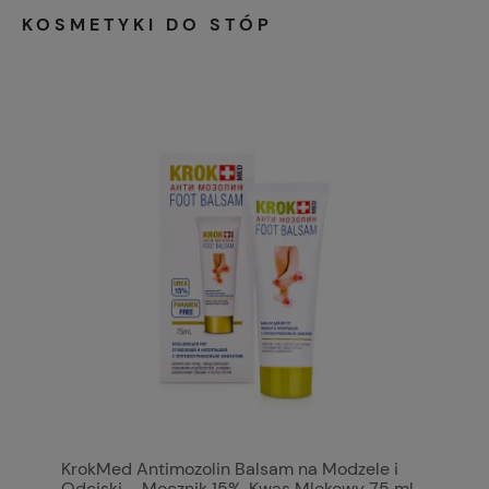
KOSMETYKI DO STÓP
KrokMed Antimozolin Balsam na Modzele i
Odciski – Mocznik 15%, Kwas Mlekowy 75 ml