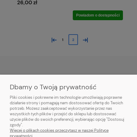
26,00 zł
Powiadom o dostępności
«
»
1
2
POMOC
Dbamy o Twoją prywatność
PŁATNOŚĆ I DOSTAWA
Pliki cookies i pokrewne im technologie umożliwiają poprawne
działanie strony i pomagają nam dostosować ofertę do Twoich
potrzeb. Możesz zaakceptować wykorzystanie przez nas
MOJE KONTO
wszystkich tych plików i przejść do sklepu lub dostosować
użycie plików do swoich preferencji, wybierając opcję "Dostosuj
O FIRMIE
zgody".
Więcej o plikach cookies przeczytasz w naszej Polityce
prywatności.