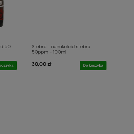
id 50
Srebro - nanokoloid srebra
50ppm - 100ml
30,00 zł
koszyka
Do koszyka