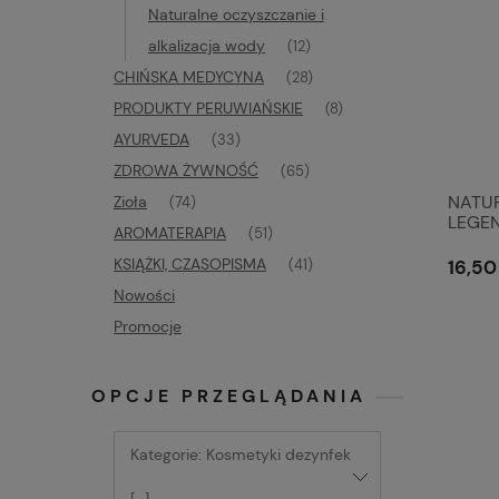
Naturalne oczyszczanie i
alkalizacja wody
(12)
CHIŃSKA MEDYCYNA
(28)
PRODUKTY PERUWIAŃSKIE
(8)
AYURVEDA
(33)
ZDROWA ŻYWNOŚĆ
(65)
NATUR
Zioła
(74)
LEGEN
AROMATERAPIA
(51)
wirus
KSIĄŻKI, CZASOPISMA
16,50 
(41)
Nowości
Promocje
OPCJE PRZEGLĄDANIA
Kategorie: Kosmetyki dezynfek