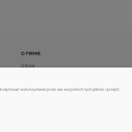
95,00 zł
46,30 zł
Najniższa cena:
Najniższa cena:
95,00 zł
46,30 zł
O FIRMIE
O firmie
Regulamin
Czas realizacji zamówień
kceptować wykorzystanie przez nas wszystkich tych plików i przejść
Kontakt