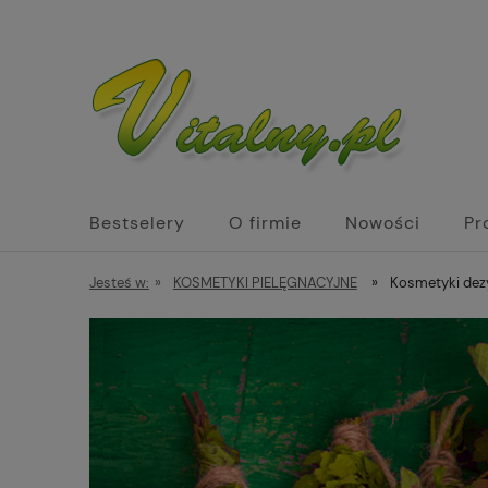
Bestselery
O firmie
Nowości
Pr
Biżuteria z kamieni naturalnych św. Hildega
Jesteś w:
»
KOSMETYKI PIELĘGNACYJNE
»
Kosmetyki dez