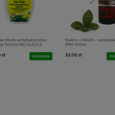
ree Mydło antybakteryjne
Srebro + Miedź - nanokolo
nie 500ml MELALEUCA
PPM 100ml
 zł
33,00 zł
Do koszyka
Do 