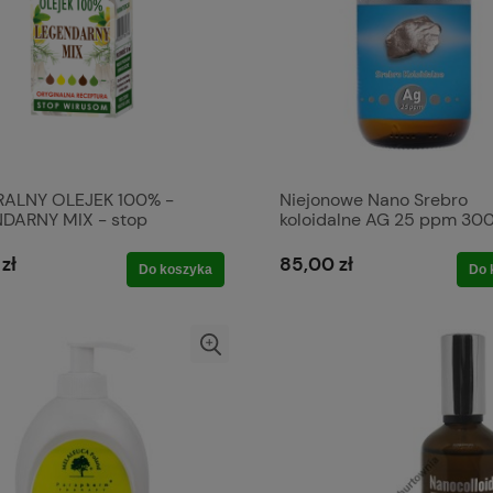
ALNY OLEJEK 100% -
Niejonowe Nano Srebro
DARNY MIX - stop
koloidalne AG 25 ppm 300
om10 ML
zł
85,00 zł
Do koszyka
Do 