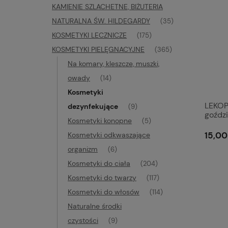
KAMIENIE SZLACHETNE, BIŻUTERIA
NATURALNA ŚW. HILDEGARDY
(35)
KOSMETYKI LECZNICZE
(175)
KOSMETYKI PIELĘGNACYJNE
(365)
Na komary, kleszcze, muszki,
owady
(14)
Kosmetyki
LEKOP
dezynfekujące
(9)
goźdz
Kosmetyki konopne
(5)
15,00
Kosmetyki odkwaszające
organizm
(6)
Kosmetyki do ciała
(204)
Kosmetyki do twarzy
(117)
Kosmetyki do włosów
(114)
Naturalne środki
czystości
(9)