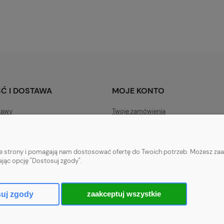
18,00 zł
cena:
Najniższa cena:
15,00 zł
Ć I DOSTAWA
MOJE KONTO
tawy
Twoje zamówienia
ywatności
Ustawienia konta
acji zamówień
Przechowalnia
nie strony i pomagają nam dostosować ofertę do Twoich potrzeb. Możesz zaa
atności
ając opcję "Dostosuj zgody".
zaakceptuj wszystkie
uj zgody
Sklep internetowy Shoper.pl