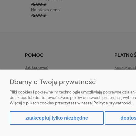
72,00 zł
16,50 zł
Najniższa cena:
Najniższa 
72,00 zł
16,50 zł
POMOC
PŁATNOŚ
Jak kupować
Koszty dos
Informacje o cookies
Polityka Pr
Dbamy o Twoją prywatność
Zwroty
Czas realiz
Pliki cookies i pokrewne im technologie umożliwiają poprawne działa
Reklamacje i zwroty
Sposoby pł
do sklepu lub dostosować użycie plików do swoich preferencji, wybier
Więcej o plikach cookies przeczytasz w naszej Polityce prywatności.
Informacje o cookies
zaakceptuj tylko niezbędne
dostos