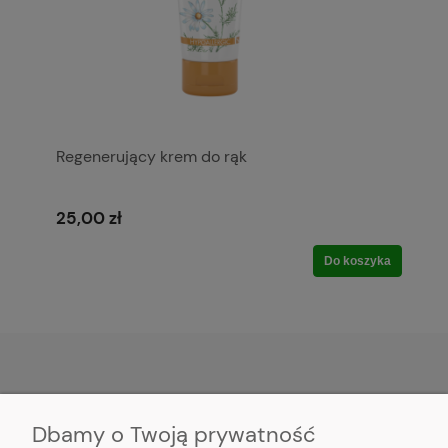
Regenerujący krem do rąk
25,00 zł
Do koszyka
POMOC
Dbamy o Twoją prywatność