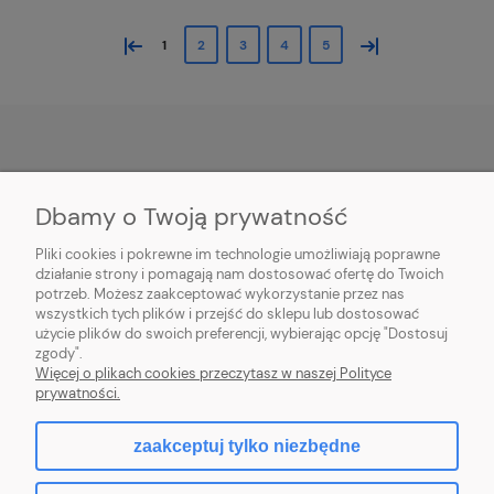
«
»
1
2
3
4
5
POMOC
Dbamy o Twoją prywatność
PŁATNOŚĆ I DOSTAWA
Pliki cookies i pokrewne im technologie umożliwiają poprawne
działanie strony i pomagają nam dostosować ofertę do Twoich
potrzeb. Możesz zaakceptować wykorzystanie przez nas
MOJE KONTO
wszystkich tych plików i przejść do sklepu lub dostosować
użycie plików do swoich preferencji, wybierając opcję "Dostosuj
O FIRMIE
zgody".
Więcej o plikach cookies przeczytasz w naszej Polityce
prywatności.
zaakceptuj tylko niezbędne
pokaż pełną wersję strony