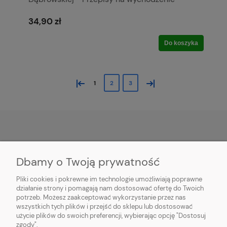
34,90 zł
Do koszyka
«
»
1
2
3
POMOC
Dbamy o Twoją prywatność
PŁATNOŚĆ I DOSTAWA
Pliki cookies i pokrewne im technologie umożliwiają poprawne
działanie strony i pomagają nam dostosować ofertę do Twoich
potrzeb. Możesz zaakceptować wykorzystanie przez nas
MOJE KONTO
wszystkich tych plików i przejść do sklepu lub dostosować
użycie plików do swoich preferencji, wybierając opcję "Dostosuj
O FIRMIE
zgody".