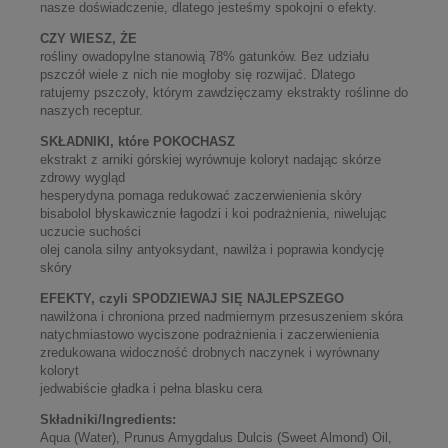
nasze doświadczenie, dlatego jesteśmy spokojni o efekty.
CZY WIESZ, ŻE
rośliny owadopylne stanowią 78% gatunków. Bez udziału
pszczół wiele z nich nie mogłoby się rozwijać. Dlatego
ratujemy pszczoły, którym zawdzięczamy ekstrakty roślinne do
naszych receptur.
SKŁADNIKI, które POKOCHASZ
ekstrakt z arniki górskiej wyrównuje koloryt nadając skórze
zdrowy wygląd
hesperydyna pomaga redukować zaczerwienienia skóry
bisabolol błyskawicznie łagodzi i koi podrażnienia, niwelując
uczucie suchości
olej canola silny antyoksydant, nawilża i poprawia kondycję
skóry
EFEKTY, czyli SPODZIEWAJ SIĘ NAJLEPSZEGO
nawilżona i chroniona przed nadmiernym przesuszeniem skóra
natychmiastowo wyciszone podrażnienia i zaczerwienienia
zredukowana widoczność drobnych naczynek i wyrównany
koloryt
jedwabiście gładka i pełna blasku cera
Składniki/Ingredients:
Aqua (Water), Prunus Amygdalus Dulcis (Sweet Almond) Oil,