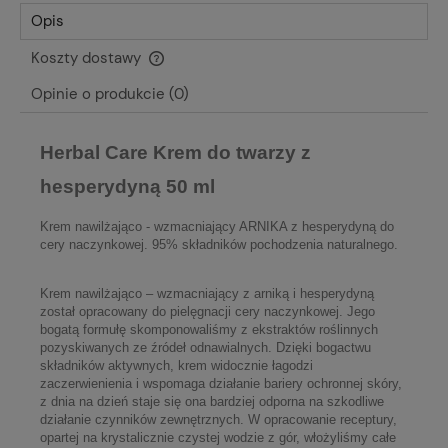
Opis
Koszty dostawy
Cena nie zawiera ewentualnych kosztów płatności
Opinie o produkcie (0)
Herbal Care Krem do twarzy z
hesperydyną 50 ml
Krem nawilżająco - wzmacniający ARNIKA z hesperydyną do
cery naczynkowej. 95% składników pochodzenia naturalnego.
Krem nawilżająco – wzmacniający z arniką i hesperydyną
został opracowany do pielęgnacji cery naczynkowej. Jego
bogatą formułę skomponowaliśmy z ekstraktów roślinnych
pozyskiwanych ze źródeł odnawialnych. Dzięki bogactwu
składników aktywnych, krem widocznie łagodzi
zaczerwienienia i wspomaga działanie bariery ochronnej skóry,
z dnia na dzień staje się ona bardziej odporna na szkodliwe
działanie czynników zewnętrznych. W opracowanie receptury,
opartej na krystalicznie czystej wodzie z gór, włożyliśmy całe