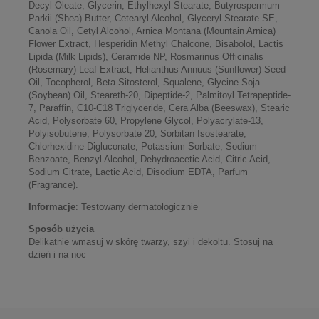
Decyl Oleate, Glycerin, Ethylhexyl Stearate, Butyrospermum
Parkii (Shea) Butter, Cetearyl Alcohol, Glyceryl Stearate SE,
Canola Oil, Cetyl Alcohol, Arnica Montana (Mountain Arnica)
Flower Extract, Hesperidin Methyl Chalcone, Bisabolol, Lactis
Lipida (Milk Lipids), Ceramide NP, Rosmarinus Officinalis
(Rosemary) Leaf Extract, Helianthus Annuus (Sunflower) Seed
Oil, Tocopherol, Beta-Sitosterol, Squalene, Glycine Soja
(Soybean) Oil, Steareth-20, Dipeptide-2, Palmitoyl Tetrapeptide-
7, Paraffin, C10-C18 Triglyceride, Cera Alba (Beeswax), Stearic
Acid, Polysorbate 60, Propylene Glycol, Polyacrylate-13,
Polyisobutene, Polysorbate 20, Sorbitan Isostearate,
Chlorhexidine Digluconate, Potassium Sorbate, Sodium
Benzoate, Benzyl Alcohol, Dehydroacetic Acid, Citric Acid,
Sodium Citrate, Lactic Acid, Disodium EDTA, Parfum
(Fragrance).
Informacje
: Testowany dermatologicznie
Sposób użycia
Delikatnie wmasuj w skórę twarzy, szyi i dekoltu. Stosuj na
dzień i na noc