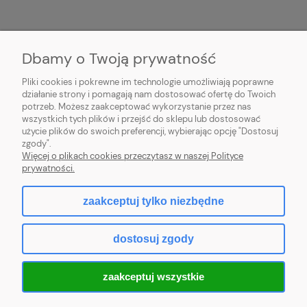
POMOC
Dbamy o Twoją prywatność
PŁATNOŚĆ I DOSTAWA
Pliki cookies i pokrewne im technologie umożliwiają poprawne
działanie strony i pomagają nam dostosować ofertę do Twoich
potrzeb. Możesz zaakceptować wykorzystanie przez nas
MOJE KONTO
wszystkich tych plików i przejść do sklepu lub dostosować
użycie plików do swoich preferencji, wybierając opcję "Dostosuj
O FIRMIE
zgody".
Więcej o plikach cookies przeczytasz w naszej Polityce
prywatności.
zaakceptuj tylko niezbędne
pokaż pełną wersję strony
dostosuj zgody
Sklep internetowy Shoper.pl
zaakceptuj wszystkie