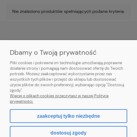
Nie znaleziono produktów spełniających podane kryteria.
POMOC
Dbamy o Twoją prywatność
PŁATNOŚĆ I DOSTAWA
Pliki cookies i pokrewne im technologie umożliwiają poprawne
działanie strony i pomagają nam dostosować ofertę do Twoich
potrzeb. Możesz zaakceptować wykorzystanie przez nas
MOJE KONTO
wszystkich tych plików i przejść do sklepu lub dostosować
użycie plików do swoich preferencji, wybierając opcję "Dostosuj
O FIRMIE
zgody".
Więcej o plikach cookies przeczytasz w naszej Polityce
prywatności.
zaakceptuj tylko niezbędne
pokaż pełną wersję strony
dostosuj zgody