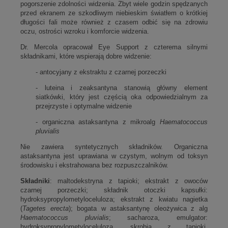
pogorszenie zdolności widzenia. Zbyt wiele godzin spędzanych
przed ekranem ze szkodliwym niebieskim światłem o krótkiej
długości fali może również z czasem odbić się na zdrowiu
oczu, ostrości wzroku i komforcie widzenia.
Dr. Mercola opracował Eye Support z czterema silnymi
składnikami, które wspierają dobre widzenie:
- antocyjany z ekstraktu z czarnej porzeczki
- luteina i zeaksantyna stanowią główny element
siatkówki, który jest częścią oka odpowiedzialnym za
przejrzyste i optymalne widzenie
- organiczna astaksantyna z mikroalg
Haematococcus
pluvialis
Nie zawiera syntetycznych składników. Organiczna
astaksantyna jest uprawiana w czystym, wolnym od toksyn
środowisku i ekstrahowana bez rozpuszczalników.
Składniki
: maltodekstryna z tapioki; ekstrakt z owoców
czarnej porzeczki; składnik otoczki kapsułki:
hydroksypropylometyloceluloza; ekstrakt z kwiatu nagietka
(
Tagetes erecta
); bogata w astaksantynę oleożywica z alg
Haematococcus pluvialis
; sacharoza, emulgator:
hydroksypropylometyloceluloza, skrobia z tapioki,