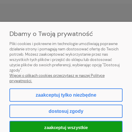
POMOC
Dbamy o Twoją prywatność
PŁATNOŚĆ I DOSTAWA
Pliki cookies i pokrewne im technologie umożliwiają poprawne
działanie strony i pomagają nam dostosować ofertę do Twoich
potrzeb. Możesz zaakceptować wykorzystanie przez nas
MOJE KONTO
wszystkich tych plików i przejść do sklepu lub dostosować
użycie plików do swoich preferencji, wybierając opcję "Dostosuj
O FIRMIE
zgody".
Więcej o plikach cookies przeczytasz w naszej Polityce
prywatności.
zaakceptuj tylko niezbędne
pokaż pełną wersję strony
dostosuj zgody
Sklep internetowy Shoper.pl
zaakceptuj wszystkie