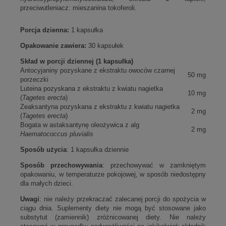
przeciwutleniacz: mieszanina tokoferoli.
Porcja dzienna:
1 kapsułka
Opakowanie zawiera:
30 kapsułek
Skład w porcji dziennej (1 kapsułka)
Antocyjaniny pozyskane z ekstraktu owoców czarnej
50 mg
porzeczki
Luteina pozyskana z ekstraktu z kwiatu nagietka
10 mg
(
Tagetes erecta
)
Zeaksantyna pozyskana z ekstraktu z kwiatu nagietka
2 mg
(
Tagetes erecta
)
Bogata w astaksantynę oleożywica z alg
2 mg
Haematococcus pluvialis
Sposób użycia
: 1 kapsułka dziennie
Sposób przechowywania
: przechowywać w zamkniętym
opakowaniu, w temperaturze pokojowej, w sposób niedostępny
dla małych dzieci.
Uwagi
: nie należy przekraczać zalecanej porcji do spożycia w
ciągu dnia. Suplementy diety nie mogą być stosowane jako
substytut (zamiennik) zróżnicowanej diety. Nie należy