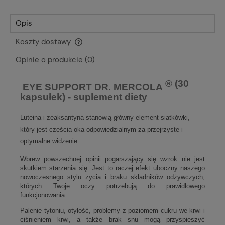
Opis
Koszty dostawy
Cena nie zawiera ewentualnych kosztów płatności
Opinie o produkcie (0)
® (30
EYE SUPPORT DR. MERCOLA
kapsułek) - suplement diety
Luteina i zeaksantyna stanowią główny element siatkówki,
który jest częścią oka odpowiedzialnym za przejrzyste i
optymalne widzenie
Wbrew powszechnej opinii pogarszający się wzrok nie jest
skutkiem starzenia się. Jest to raczej efekt uboczny naszego
nowoczesnego stylu życia i braku składników odżywczych,
których Twoje oczy potrzebują do prawidłowego
funkcjonowania.
Palenie tytoniu, otyłość, problemy z poziomem cukru we krwi i
ciśnieniem krwi, a także brak snu mogą przyspieszyć