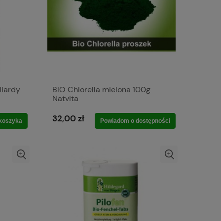
liardy
BIO Chlorella mielona 100g
Natvita
32,00 zł
koszyka
Powiadom o dostępności