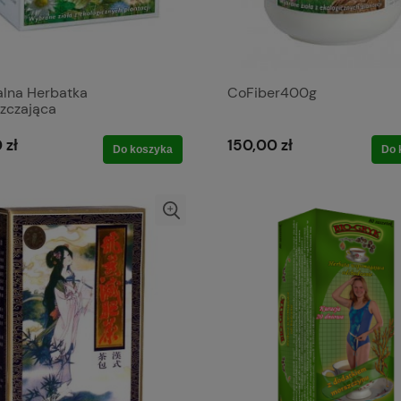
alna Herbatka
CoFiber400g
zczająca
 zł
150,00 zł
Do koszyka
Do 