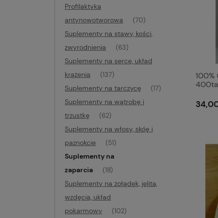
Profilaktyka
antynowotworowa
(70)
Suplementy na stawy, kości,
zwyrodnienia
(63)
Suplementy na serce, układ
krążenia
100%
(137)
400ta
Suplementy na tarczycę
(17)
Suplementy na wątrobę i
34,00
trzustkę
(62)
Suplementy na włosy, skóę i
paznokcie
(51)
Suplementy na
zaparcia
(18)
Suplementy na żołądek, jelita,
wzdęcia, układ
pokarmowy
(102)