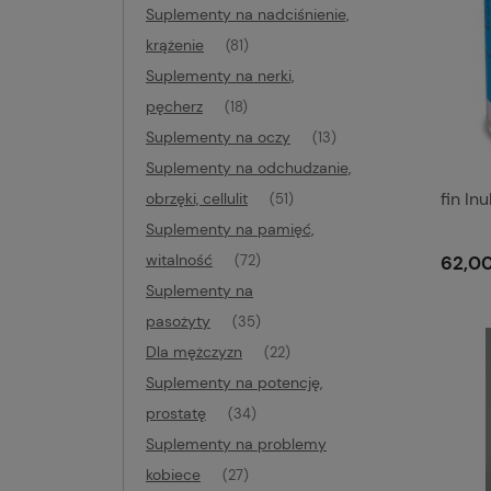
Suplementy na nadciśnienie,
krążenie
(81)
Suplementy na nerki,
pęcherz
(18)
Suplementy na oczy
(13)
Suplementy na odchudzanie,
fin In
obrzęki, cellulit
(51)
Suplementy na pamięć,
witalność
62,00
(72)
Suplementy na
pasożyty
(35)
Dla mężczyzn
(22)
Suplementy na potencję,
prostatę
(34)
Suplementy na problemy
kobiece
(27)