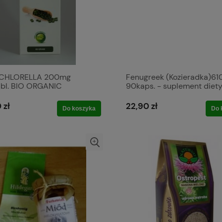
 CHLORELLA 200mg
Fenugreek (Kozieradka)6
bl. BIO ORGANIC
90kaps. - suplement diet
 zł
22,90 zł
Do koszyka
Do 