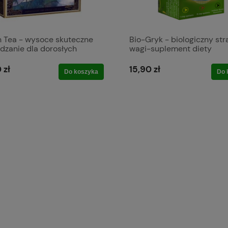
n Tea - wysoce skuteczne
Bio-Gryk - biologiczny str
dzanie dla dorosłych
wagi-suplement diety
alna (Greatwall Ltd UK)
 zł
15,90 zł
Do koszyka
Do 