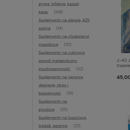
grypę, infekcje, kaszel,
katar
(108)
Suplementy na alergie, AZS,
astma
(14)
Suplementy na cholesterol,
miażdżycę
(112)
Suplementy na cukrzycę,
J-42 J
zespół metaboliczny,
trawie
insulinooporność
(32)
45,00
Suplementy na nerwicę,
depresję, stres i
bezsenność
(91)
Suplementy na
grzybicę
(25)
Suplementy na łuszczycę,
trądzik, egzemę
(22)