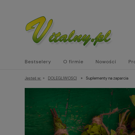
Bestselery
O firmie
Nowości
Pr
Biżuteria z kamieni naturalnych św. Hildega
Jesteś w:
»
DOLEGLIWOSCI
»
Suplementy na zaparcia