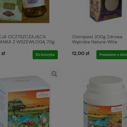
CJA OCZYSZCZAJĄCA
Ostropest 200g Zdrowa
ZANKA Z WSZEWŁOGĄ 70g
Wątroba Natura-Wita
 zł
12,00 zł
Do koszyka
Powiadom o dost