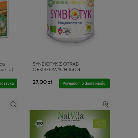
ąca
SYNBIOTYK Z OTRĄB
ianie)
ORKISZOWYCH 150G
27,00 zł
koszyka
Powiadom o dostępności