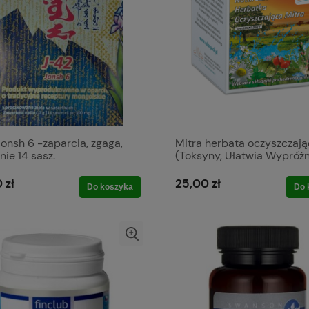
onsh 6 -zaparcia, zgaga,
Mitra herbata oczyszczaj
nie 14 sasz.
(Toksyny, Ułatwia Wypróżn
30x2g
 zł
25,00 zł
Do koszyka
Do 