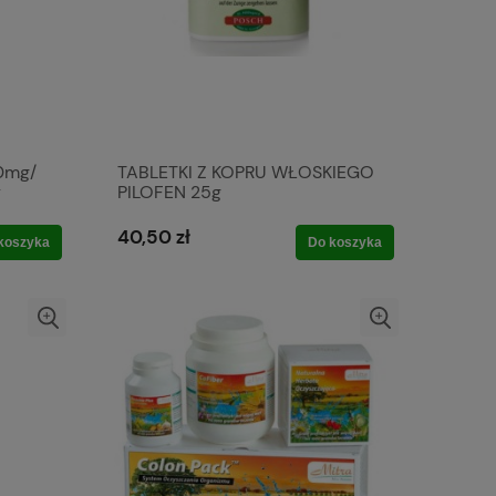
10mg/
TABLETKI Z KOPRU WŁOSKIEGO
y
PILOFEN 25g
40,50 zł
koszyka
Do koszyka