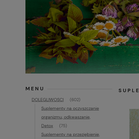
MENU
SUPL
DOLEGLIWOSCI
(602)
Suplementy na oczyszczanie
organizmu, odkwaszanie,
Detox
(75)
Suplementy na przeziębienie,