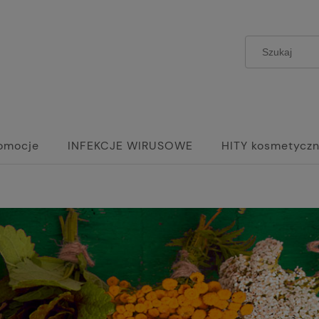
omocje
INFEKCJE WIRUSOWE
HITY kosmetycz
rdy