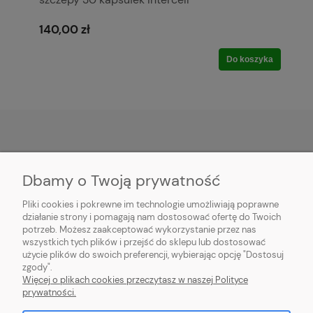
140,00 zł
Do koszyka
POMOC
Dbamy o Twoją prywatność
PŁATNOŚĆ I DOSTAWA
Pliki cookies i pokrewne im technologie umożliwiają poprawne
działanie strony i pomagają nam dostosować ofertę do Twoich
potrzeb. Możesz zaakceptować wykorzystanie przez nas
MOJE KONTO
wszystkich tych plików i przejść do sklepu lub dostosować
użycie plików do swoich preferencji, wybierając opcję "Dostosuj
O FIRMIE
zgody".
Więcej o plikach cookies przeczytasz w naszej Polityce
prywatności.