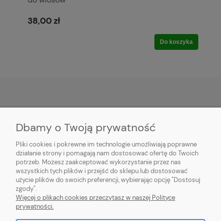
38,00 zł
Do koszyka
POMOC
Dbamy o Twoją prywatność
PŁATNOŚĆ I DOSTAWA
Pliki cookies i pokrewne im technologie umożliwiają poprawne
działanie strony i pomagają nam dostosować ofertę do Twoich
potrzeb. Możesz zaakceptować wykorzystanie przez nas
MOJE KONTO
wszystkich tych plików i przejść do sklepu lub dostosować
użycie plików do swoich preferencji, wybierając opcję "Dostosuj
O FIRMIE
zgody".
Więcej o plikach cookies przeczytasz w naszej Polityce
prywatności.