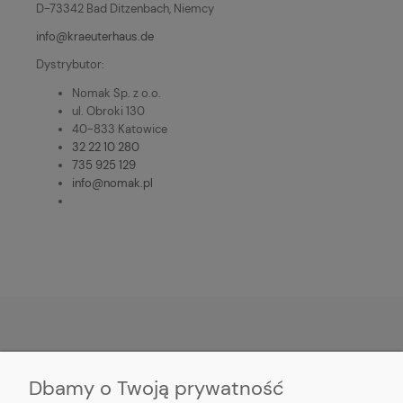
D-73342 Bad Ditzenbach, Niemcy
info@kraeuterhaus.de
Dystrybutor:
Nomak Sp. z o.o.
ul. Obroki 130
40-833 Katowice
32 22 10 280
735 925 129
info@nomak.pl
POMOC
Dbamy o Twoją prywatność