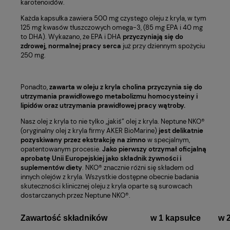
karotenoidów.
Każda kapsułka zawiera 500 mg czystego oleju z kryla, w tym
125 mg kwasów tłuszczowych omega-3, (85 mg EPA i 40 mg
to DHA). Wykazano, że EPA i DHA
przyczyniają się do
zdrowej, normalnej pracy serca
już przy dziennym spożyciu
250 mg.
Ponadto,
zawarta w oleju z kryla cholina przyczynia się do
utrzymania prawidłowego metabolizmu homocysteiny i
lipidów oraz utrzymania prawidłowej pracy wątroby.
Nasz olej z kryla to nie tylko „jakiś” olej z kryla. Neptune NKO®
(oryginalny olej z kryla firmy AKER BioMarine)
jest delikatnie
pozyskiwany przez ekstrakcję na zimno
w specjalnym,
opatentowanym procesie.
Jako pierwszy otrzymał oficjalną
aprobatę Unii Europejskiej jako składnik żywności i
suplementów diety
. NKO® znacznie różni się składem od
innych olejów z kryla. Wszystkie dostępne obecnie badania
skuteczności klinicznej oleju z kryla oparte są surowcach
dostarczanych przez Neptune NKO®.
Zawartość składników
w 1 kapsułce
w 