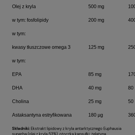
Olej z kryla
500 mg
10
w tym: fosfolipidy
200 mg
40
w tym:
kwasy tłuszczowe omega 3
125 mg
25
w tym:
EPA
85 mg
17
DHA
40 mg
80
Cholina
25 mg
50
Astaksantyna estryfikowana
180 µg
36
Składniki:
Ekstrakt lipidowy z kryla antarktycznego Euphausia
superba (olej z kryla 53%), otoczka kapsułki: żelatyna