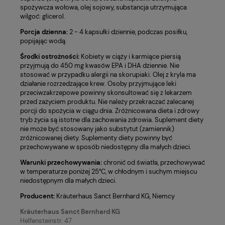
spożywcza wołowa, olej sojowy, substancja utrzymująca
wilgoć: glicerol.
Porcja dzienna:
2 - 4 kapsułki dziennie, podczas posiłku,
popijając wodą.
Środki ostrożności:
Kobiety w ciąży i karmiące piersią
przyjmują do 450 mg kwasów EPA i DHA dziennie. Nie
stosować w przypadku alergii na skorupiaki. Olej z kryla ma
działanie rozrzedzające krew. Osoby przyjmujące leki
przeciwzakrzepowe powinny skonsultować się z lekarzem
przed zażyciem produktu. Nie należy przekraczać zalecanej
porcji do spożycia w ciągu dnia. Zróżnicowana dieta i zdrowy
tryb życia są istotne dla zachowania zdrowia. Suplement diety
nie może być stosowany jako substytut (zamiennik)
zróżnicowanej diety. Suplementy diety powinny być
przechowywane w sposób niedostępny dla małych dzieci.
Warunki przechowywania:
chronić od światła, przechowywać
w temperaturze poniżej 25°C, w chłodnym i suchym miejscu
niedostępnym dla małych dzieci.
Producent:
Kräuterhaus Sanct Bernhard KG, Niemcy
Kräuterhaus Sanct Bernhard KG
Helfensteinstr. 47