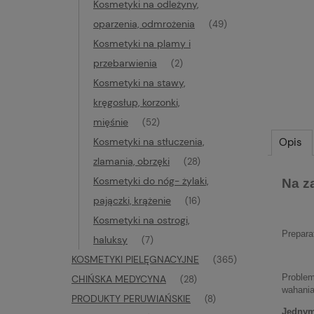
Kosmetyki na odleżyny,
oparzenia, odmrożenia
(49)
Kosmetyki na plamy i
przebarwienia
(2)
Kosmetyki na stawy,
kręgosłup, korzonki,
mięśnie
(52)
Kosmetyki na stłuczenia,
Opis
zlamania, obrzęki
(28)
Kosmetyki do nóg- żylaki,
Na z
pajączki, krążenie
(16)
Kosmetyki na ostrogi,
Prepara
haluksy
(7)
KOSMETYKI PIELĘGNACYJNE
(365)
Problem
CHIŃSKA MEDYCYNA
(28)
wahania
PRODUKTY PERUWIAŃSKIE
(8)
Jednym