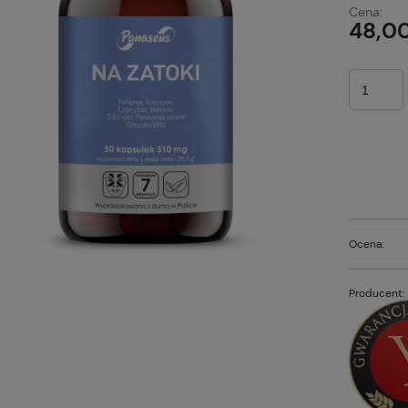
Cena nie z
Cena:
płatności
48,00
Ocena:
Producent: