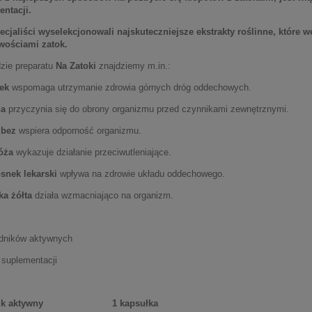
ntacji.
ecjaliści wyselekcjonowali najskuteczniejsze ekstrakty roślinne, które
wościami zatok.
zie preparatu
Na Zatoki
znajdziemy m.in.:
ek
wspomaga utrzymanie zdrowia górnych dróg oddechowych.
na
przyczynia się do obrony organizmu przed czynnikami zewnętrznymi.
 bez
wspiera odporność organizmu.
óża
wykazuje działanie przeciwutleniające.
snek lekarski
wpływa na zdrowie układu oddechowego.
a żółta
działa wzmacniająco na organizm.
adników aktywnych
i suplementacji
ik aktywny
1 kapsułka