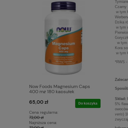
Tymiane
Czarny 
w tym f
Werbena
Dzika r
w tym 
Pierwios
Goryczk
w tym 
Kora so
w tym 
*RWS - 
Zaleca
Now Foods Magnesium Caps
Swanson 
Sposób
400 mg 180 kapsułek
60 K Swa
Mg 60 K
Skład:
E
65,00 zł
14,00 zł
Do koszyka
5% flawo
owoców 
Cena regularna:
Cena regu
veris
) 1
72,00 zł
16,50 zł
zwyczaj
Najniższa cena:
Najniższa 
72,00 zł
16,50 zł