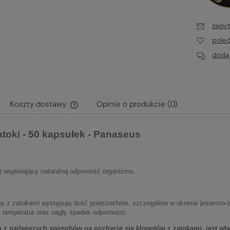
zapyt
pole
dodaj
Koszty dostawy
Opinie o produkcie (0)
Cena nie zawiera ewentualnych kosztów
atoki - 50 kapsułek - Panaseus
płatności
t wspierający naturalną odporność organizmu.
y z zatokami występują dość powszechnie, szczególnie w okresie jesienno-z
 temperatur oraz nagły spadek odporności.
 z najlepszych sposobów na pozbycie się kłopotów z zatokami, jest w