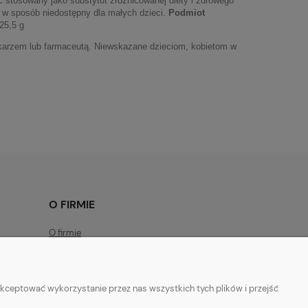
ć stosowany jako substytut zróżnicowanej diety i zdrowego
 w sposób niedostępny dla małych dzieci.
Podmiot
25,5 g
ekarzem lub farmaceutą. Niewskazane dzieciom, kobietom w
O FIRMIE
O firmie
Regulamin
Czas realizacji zamówień
kceptować wykorzystanie przez nas wszystkich tych plików i przejść
Kontakt