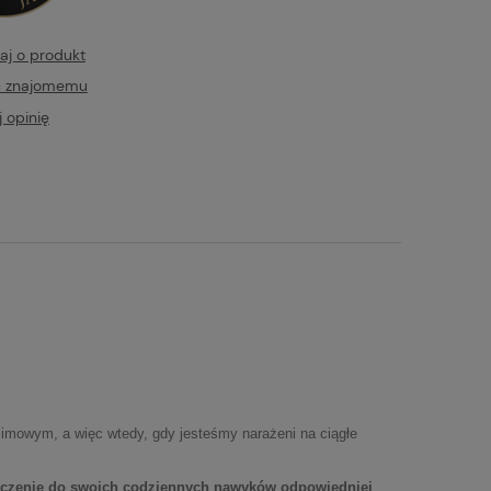
aj o produkt
ć znajomemu
 opinię
imowym, a więc wtedy, gdy jesteśmy narażeni na ciągłe
łączenie do swoich codziennych nawyków odpowiedniej