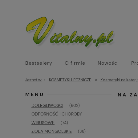
Bestselery
O firmie
Nowości
Pr
Biżuteria z kamieni naturalnych św. Hildega
Jesteś w:
»
KOSMETYKI LECZNICZE
»
Kosmetyki na katar, 
MENU
NA ZA
DOLEGLIWOSCI
(602)
ODPORNOŚĆ I CHOROBY
WIRUSOWE
(74)
ZIOŁA MONGOLSKIE
(38)