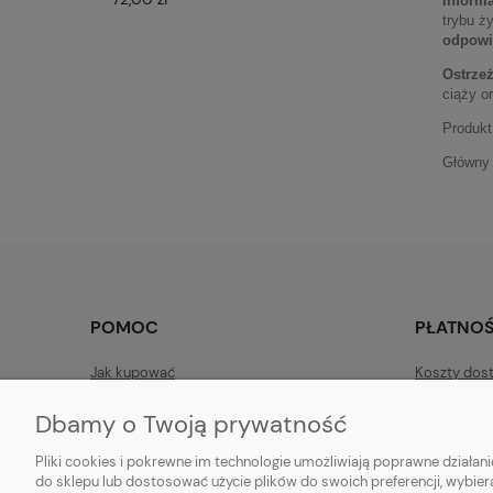
Informa
trybu ż
odpowi
Ostrzeż
ciąży o
Produkt
Główny 
POMOC
PŁATNOŚ
Jak kupować
Koszty dos
Informacje o cookies
Polityka Pr
Dbamy o Twoją prywatność
Zwroty
Czas realiz
Pliki cookies i pokrewne im technologie umożliwiają poprawne działa
Reklamacje i zwroty
Sposoby pł
do sklepu lub dostosować użycie plików do swoich preferencji, wybier