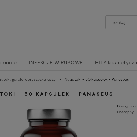
omocje
INFEKCJE WIRUSOWE
HITY kosmetycz
rdy
zatoki, gardło, opryszczka, uszy
»
Na zatoki - 50 kapsułek - Panaseus
TOKI - 50 KAPSUŁEK - PANASEUS
Dostępność
Dostępny