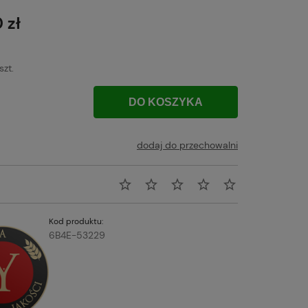
awiera ewentualnych kosztów
 zł
szt.
DO KOSZYKA
dodaj do przechowalni
Kod produktu:
6B4E-53229