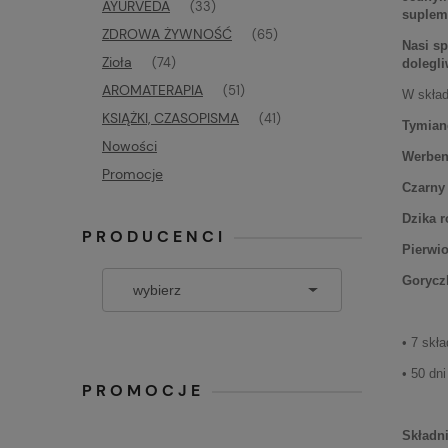
AYURVEDA
(33)
supleme
ZDROWA ŻYWNOŚĆ
(65)
Nasi sp
Zioła
(74)
dolegli
AROMATERAPIA
(51)
W skład
KSIĄŻKI, CZASOPISMA
(41)
Tymian
Nowości
Werbe
Promocje
Czarny
Dzika r
PRODUCENCI
Pierwio
Goryczk
• 7 skł
• 50 dn
PROMOCJE
Składn