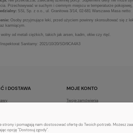
cja:
Nie przekraczać zalecanej dziennej porcji. Suplement diety nie może by
ycia. Przechowywać w suchym i ciemnym miejscu w temperaturze pokojowej,
edzialny:
SSL Sp. z o.o., ul. Granitowa 3/14, 02-681 Warszawa Masa netto: 
enie:
Osoby przyjmujące leki, przed użyciem powinny skonsultować się z l
raz karmiącym.
 wolny od metali ciężkich, takich jak arsen, kadm, ołów czy rtęć.
Inspektorat Sanitarny:
2021/10/20/SD/9CA4A3
Ć I DOSTAWA
MOJE KONTO
tawy
Twoje zamówienia
ywatności
Ustawienia konta
acji zamówień
Przechowalnia
nie strony i pomagają nam dostosować ofertę do Twoich potrzeb. Możesz zaa
atności
ając opcję "Dostosuj zgody".