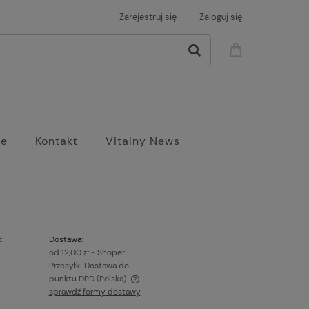
Zarejestruj się
Zaloguj się
ne
Kontakt
Vitalny News
:
Dostawa:
od 12,00 zł
- Shoper
Przesyłki Dostawa do
punktu DPD
(Polska)
sprawdź formy dostawy