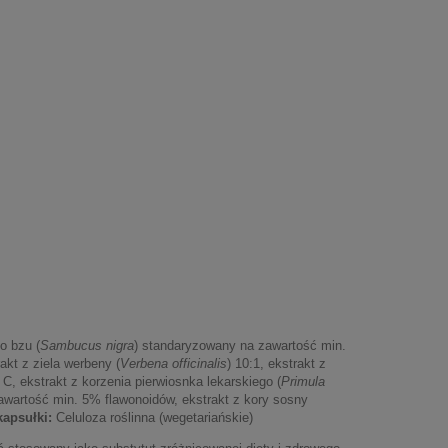
TAXIFOLIN Dihydrokwercetyna
BARTNIK Apivit p
(60 kapsułek) - suplement diety
do ssania
o bzu (
Sambucus nigra
) standaryzowany na zawartość min.
85,50 zł
41,67 zł
a
Do koszyka
akt z ziela werbeny (
Verbena officinalis
) 10:1, ekstrakt z
, ekstrakt z korzenia pierwiosnka lekarskiego (
Primula
Cena regularna:
Cena regularna:
awartość min. 5% flawonoidów, ekstrakt z kory sosny
95,00 zł
46,30 zł
kapsułki:
Celuloza roślinna (wegetariańskie)
Najniższa cena:
Najniższa cena:
95,00 zł
46,30 zł