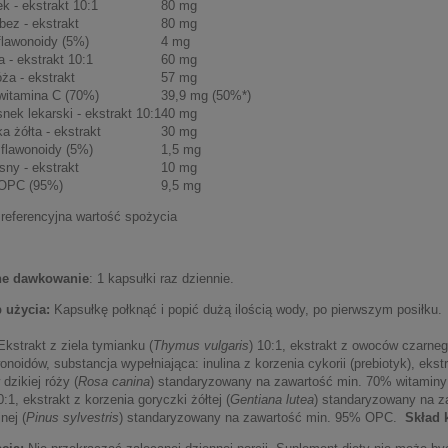
k - ekstrakt 10:1
80 mg
bez - ekstrakt
80 mg
lawonoidy (5%)
4 mg
 - ekstrakt 10:1
60 mg
óża - ekstrakt
57 mg
witamina C (70%)
39,9 mg (50%*)
nek lekarski - ekstrakt 10:1
40 mg
a żółta - ekstrakt
30 mg
flawonoidy (5%)
1,5 mg
sny - ekstrakt
10 mg
OPC (95%)
9,5 mg
referencyjna wartość spożycia
ne dawkowanie
: 1 kapsułki raz dziennie.
Cynk Pikolinian 22 Mg
BS Biszofit Połtawski Żel do pięt
 użycia:
Kapsułkę połknąć i popić dużą ilością wody, po pierwszym posiłku.
nson Cynk Pikolinian 22
75ml
kstrakt z ziela tymianku (
Thymus vulgaris
) 10:1, ekstrakt z owoców czarneg
14,00 zł
Do koszyka
Do koszyk
noidów, substancja wypełniająca: inulina z korzenia cykorii (prebiotyk), ekstr
dzikiej róży (
Rosa canina
) standaryzowany na zawartość min. 70% witaminy C
larna:
Cena regularna:
0:1, ekstrakt z korzenia goryczki żółtej (
Gentiana lutea
) standaryzowany na z
18,00 zł
nej (
Pinus sylvestris
) standaryzowany na zawartość min. 95% OPC.
Skład 
cena:
Najniższa cena:
15,00 zł