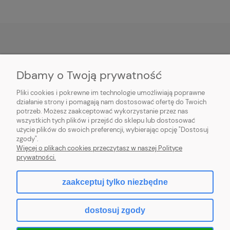
POMOC
Dbamy o Twoją prywatność
PŁATNOŚĆ I DOSTAWA
Pliki cookies i pokrewne im technologie umożliwiają poprawne
działanie strony i pomagają nam dostosować ofertę do Twoich
potrzeb. Możesz zaakceptować wykorzystanie przez nas
MOJE KONTO
wszystkich tych plików i przejść do sklepu lub dostosować
użycie plików do swoich preferencji, wybierając opcję "Dostosuj
O FIRMIE
zgody".
Więcej o plikach cookies przeczytasz w naszej Polityce
prywatności.
zaakceptuj tylko niezbędne
pokaż pełną wersję strony
dostosuj zgody
Sklep internetowy Shoper.pl