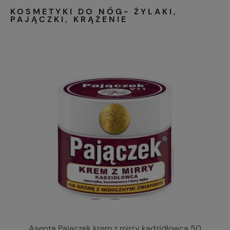
KOSMETYKI DO NÓG- ŻYLAKI,
PAJĄCZKI, KRĄŻENIE
Asepta Pajączek krem z mirry kadzidłowca 50