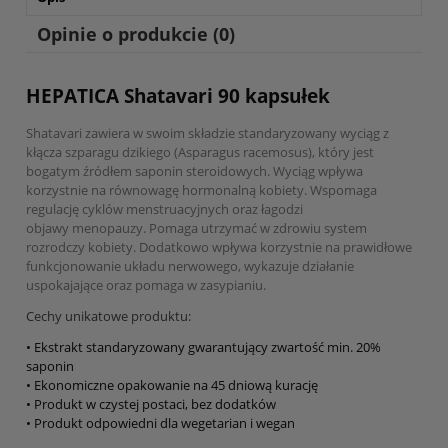
Opinie o produkcie (0)
HEPATICA Shatavari 90 kapsułek
Shatavari zawiera w swoim składzie standaryzowany wyciąg z
kłącza szparagu dzikiego (Asparagus racemosus), który jest
bogatym źródłem saponin steroidowych. Wyciąg wpływa
korzystnie na równowagę hormonalną kobiety. Wspomaga
regulację cyklów menstruacyjnych oraz łagodzi
objawy menopauzy. Pomaga utrzymać w zdrowiu system
rozrodczy kobiety. Dodatkowo wpływa korzystnie na prawidłowe
funkcjonowanie układu nerwowego, wykazuje działanie
uspokajające oraz pomaga w zasypianiu.
Cechy unikatowe produktu:
• Ekstrakt standaryzowany gwarantujący zwartość min. 20%
saponin
• Ekonomiczne opakowanie na 45 dniową kurację
• Produkt w czystej postaci, bez dodatków
• Produkt odpowiedni dla wegetarian i wegan