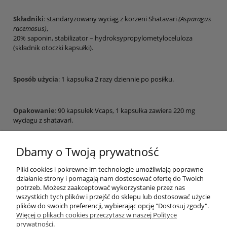
Składniki
:
standaryzowany wyciąg z korzeni Shatavari
(Asparagus
racemosus)
,
20% saponin, stabilizator – hydroksypropylometyloceluloza
(składnik otoczki kapsułki).
Sposób użycia
:
1 kapsułka 2 razy dziennie po posiłku.
Opakowanie
:
90 kapsułek Vcaps, 1 kapsułka zawiera 220 mg
wyciagu z shatavari.
Dbamy o Twoją prywatność
Kraj pochodzenia
:
Indie
Pliki cookies i pokrewne im technologie umożliwiają poprawne
działanie strony i pomagają nam dostosować ofertę do Twoich
potrzeb. Możesz zaakceptować wykorzystanie przez nas
wszystkich tych plików i przejść do sklepu lub dostosować użycie
plików do swoich preferencji, wybierając opcję "Dostosuj zgody".
Pomoc
Więcej o plikach cookies przeczytasz w naszej Polityce
prywatności.