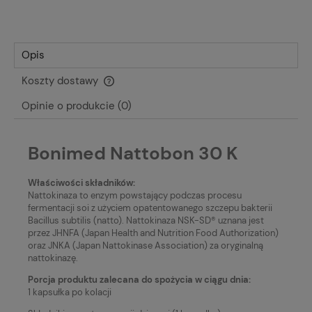
Opis
Koszty dostawy
Cena nie zawiera ewentualnych kosztów płatności
Opinie o produkcie (0)
Bonimed Nattobon 30 K
Właściwości składników:
Nattokinaza to enzym powstający podczas procesu
fermentacji soi z użyciem opatentowanego szczepu bakterii
Bacillus subtilis (natto). Nattokinaza NSK-SD® uznana jest
przez JHNFA (Japan Health and Nutrition Food Authorization)
oraz JNKA (Japan Nattokinase Association) za oryginalną
nattokinazę.
Porcja produktu zalecana do spożycia w ciągu dnia:
1 kapsułka po kolacji