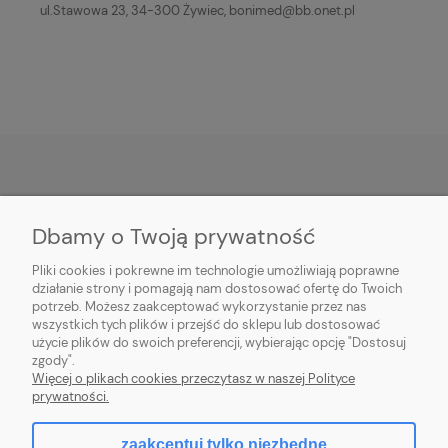
ul.Stawowa 23, 34-300 Żywiec, bonimed@bb.onet.pl
POMOC
Dbamy o Twoją prywatność
PŁATNOŚĆ I DOSTAWA
Pliki cookies i pokrewne im technologie umożliwiają poprawne
działanie strony i pomagają nam dostosować ofertę do Twoich
potrzeb. Możesz zaakceptować wykorzystanie przez nas
MOJE KONTO
wszystkich tych plików i przejść do sklepu lub dostosować
użycie plików do swoich preferencji, wybierając opcję "Dostosuj
O FIRMIE
zgody".
Więcej o plikach cookies przeczytasz w naszej Polityce
prywatności.
zaakceptuj tylko niezbędne