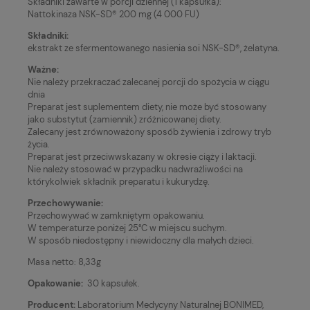
Składniki zawarte w porcji dziennej (1 kapsułka):
Nattokinaza NSK-SD® 200 mg (4 000 FU)
Składniki:
ekstrakt ze sfermentowanego nasienia soi NSK-SD®, żelatyna.
Ważne:
Nie należy przekraczać zalecanej porcji do spożycia w ciągu
dnia
Preparat jest suplementem diety, nie może być stosowany
jako substytut (zamiennik) zróżnicowanej diety.
Zalecany jest zrównoważony sposób żywienia i zdrowy tryb
życia.
Preparat jest przeciwwskazany w okresie ciąży i laktacji.
Nie należy stosować w przypadku nadwrażliwości na
którykolwiek składnik preparatu i kukurydzę.
Przechowywanie:
Przechowywać w zamkniętym opakowaniu.
W temperaturze poniżej 25°C w miejscu suchym.
W sposób niedostępny i niewidoczny dla małych dzieci.
Masa netto: 8,33g
Opakowanie:
30 kapsułek.
Producent:
Laboratorium Medycyny Naturalnej BONIMED,