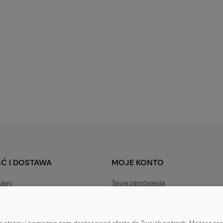
Cynk Pikolinian 22 Mg
BS Biszofit Połtawski Żel do pięt
nson Cynk Pikolinian 22
75ml
14,00 zł
Do koszyka
Do koszyk
larna:
Cena regularna:
18,00 zł
cena:
Najniższa cena:
15,00 zł
Ć I DOSTAWA
MOJE KONTO
tawy
Twoje zamówienia
ywatności
Ustawienia konta
acji zamówień
Przechowalnia