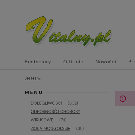
Bestselery
O firmie
Nowości
Pr
Biżuteria z kamieni naturalnych św. Hildega
Jesteś w:
MENU
DOLEGLIWOSCI
(602)
ODPORNOŚĆ I CHOROBY
WIRUSOWE
(74)
ZIOŁA MONGOLSKIE
(38)