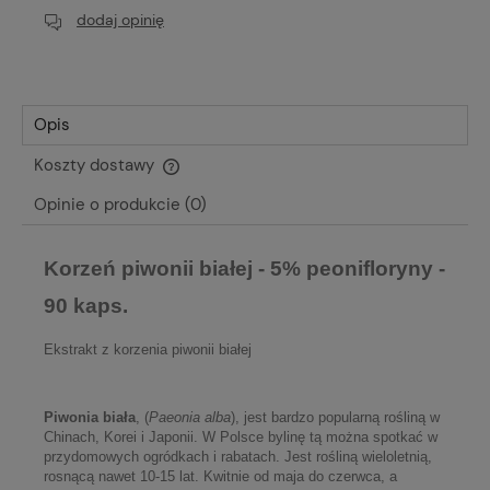
dodaj opinię
Opis
Koszty dostawy
Cena nie zawiera ewentualnych kosztów płatności
Opinie o produkcie (0)
Korzeń piwonii białej - 5% peonifloryny -
90 kaps.
Ekstrakt z korzenia piwonii białej
Piwonia biała
, (
Paeonia alba
), jest bardzo popularną rośliną w
Chinach, Korei i Japonii. W Polsce bylinę tą można spotkać w
przydomowych ogródkach i rabatach. Jest rośliną wieloletnią,
rosnącą nawet 10-15 lat. Kwitnie od maja do czerwca, a