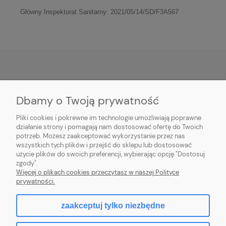
Główny Inspektorat Sanitarny:
2021/05/14/SD/F3A567
POMOC
Dbamy o Twoją prywatność
PŁATNOŚĆ I DOSTAWA
Pliki cookies i pokrewne im technologie umożliwiają poprawne
działanie strony i pomagają nam dostosować ofertę do Twoich
potrzeb. Możesz zaakceptować wykorzystanie przez nas
MOJE KONTO
wszystkich tych plików i przejść do sklepu lub dostosować
użycie plików do swoich preferencji, wybierając opcję "Dostosuj
O FIRMIE
zgody".
Więcej o plikach cookies przeczytasz w naszej Polityce
prywatności.
zaakceptuj tylko niezbędne
pokaż pełną wersję strony