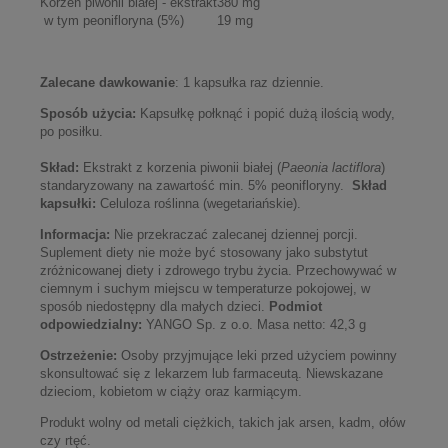
Korzeń piwonii białej - ekstrakt
380 mg
w tym peonifloryna (5%)
19 mg
Zalecane dawkowanie
: 1 kapsułka raz dziennie.
Sposób użycia:
Kapsułkę połknąć i popić dużą ilością wody,
po posiłku.
Skład:
Ekstrakt z korzenia piwonii białej (
Paeonia lactiflora
)
standaryzowany na zawartość min. 5% peonifloryny.
Skład
kapsułki:
Celuloza roślinna (wegetariańskie).
Informacja:
Nie przekraczać zalecanej dziennej porcji.
Suplement diety nie może być stosowany jako substytut
zróżnicowanej diety i zdrowego trybu życia. Przechowywać w
ciemnym i suchym miejscu w temperaturze pokojowej, w
sposób niedostępny dla małych dzieci.
Podmiot
odpowiedzialny:
YANGO Sp. z o.o. Masa netto: 42,3 g
Ostrzeżenie:
Osoby przyjmujące leki przed użyciem powinny
skonsultować się z lekarzem lub farmaceutą. Niewskazane
dzieciom, kobietom w ciąży oraz karmiącym.
Produkt wolny od metali ciężkich, takich jak arsen, kadm, ołów
czy rtęć.